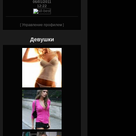
06/01/2011
12:22
[
Управление профилем
]
Девушки